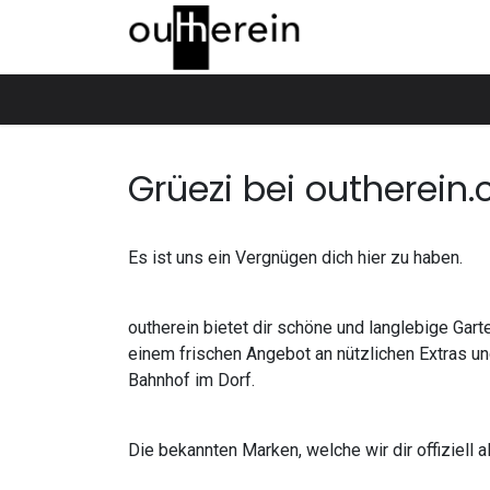
Skip to Content
Home
Über uns
Produkte
Show
Grüezi bei outherein.
Es ist uns ein Vergnügen dich hier zu haben.
outherein bietet dir schöne und langlebige Ga
einem frischen Angebot an nützlichen Extras un
Bahnhof im Dorf.
Die bekannten Marken, welche wir dir offiziell 