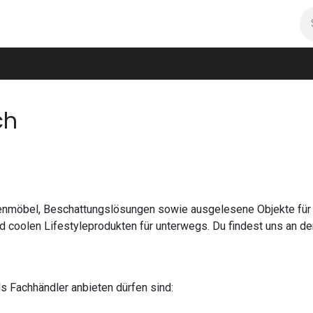
room
Projekte
Feedbacks
Kontakt
ch
rtenmöbel, Beschattungslösungen sowie ausgelesene Objekte für 
d coolen Lifestyleprodukten für unterwegs. Du findest uns an der
als Fachhändler anbieten dürfen sind: