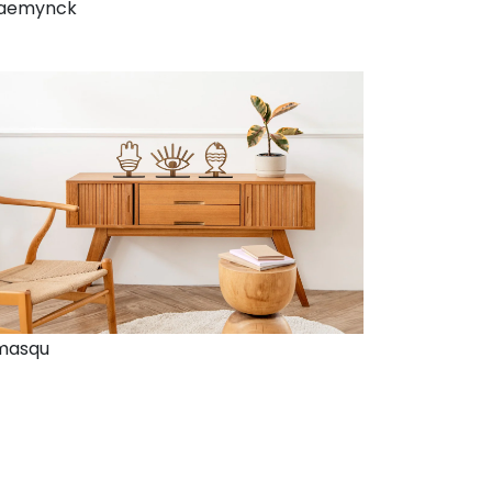
laemynck
masqu