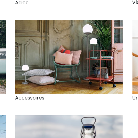
V
Adico
Accessoires
U